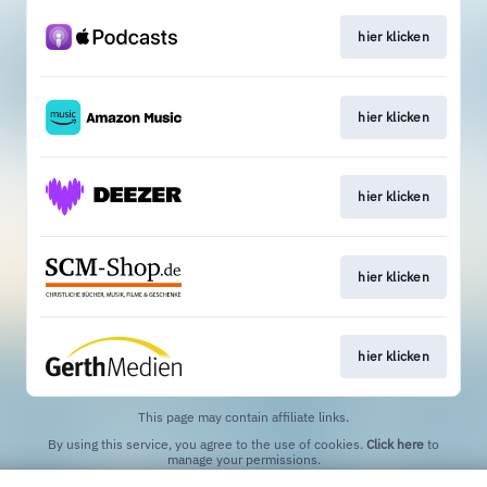
hier klicken
hier klicken
hier klicken
hier klicken
hier klicken
This page may contain affiliate links.
By using this service, you agree to the use of cookies.
Click here
to
manage your permissions.